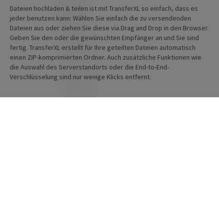
Dateien hochladen & teilen ist mit TransferXL so einfach, dass es
jeder benutzen kann: Wählen Sie einfach die zu versendenden
Dateien aus oder ziehen Sie diese via Drag and Drop in den Browser.
Geben Sie den oder die gewünschten Empfänger an und Sie sind
fertig. TransferXL erstellt für Ihre geteilten Dateien automatisch
einen ZIP-komprimierten Ordner. Auch zusätzliche Funktionen wie
die Auswahl des Serverstandorts oder die End-to-End-
Verschlüsselung sind nur wenige Klicks entfernt.