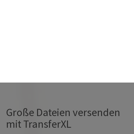
+
Datei-Upload
Über uns
Große Dateien versenden
mit TransferXL